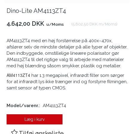
Dino-Lite AM4113ZT4
4.642,00 DKK
(
5.802,50 DKK
m/Moms
)
u/Moms
AM4113ZT4 med en høj forstørrelse på 400x~470x,
afslører selv de mindste detaljer på alle typer af objekter.
Den indbyggede, omstillelige lineære polarisator gør
AM4113ZT4 til det rigtige valg til arbejde med materialer
med høj blænding såsom smykker, plastik og metaller.
AM4113ZT4
har 1.3 megapixel, infrarødt filter som sørger
for at infrarødt lys ikke trænger ind og forstyrre filmingen,
samt sensor af typen CMOS.
Model/varenr.:
AM4113ZT4
Læg i kurv
Tilføj ønskeliste