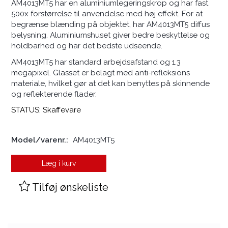
AM4013MT5 har en aluminiumlegeringskrop og har fast
500x forstørrelse til anvendelse med høj effekt. For at
begrænse blænding på objektet, har AM4013MT5 diffus
belysning. Aluminiumshuset giver bedre beskyttelse og
holdbarhed og har det bedste udseende.
AM4013MT5 har standard arbejdsafstand og 1.3
megapixel. Glasset er belagt med anti-refleksions
materiale, hvilket gør at det kan benyttes på skinnende
og reflekterende flader.
STATUS:
Skaffevare
Model/varenr.:
AM4013MT5
Læg i kurv
Tilføj ønskeliste