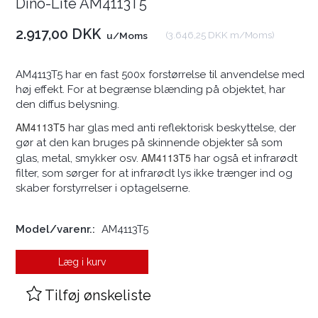
Dino-Lite AM4113T5
2.917,00 DKK
(
3.646,25 DKK
m/Moms
)
u/Moms
AM4113T5 har en fast 500x forstørrelse til anvendelse med
høj effekt. For at begrænse blænding på objektet, har
den diffus belysning.
AM4113T5
har glas med anti reflektorisk beskyttelse, der
gør at den kan bruges på skinnende objekter så som
AM4113T5
glas, metal, smykker osv.
har også et infrarødt
filter, som sørger for at infrarødt lys ikke trænger ind og
skaber forstyrrelser i optagelserne.
Model/varenr.:
AM4113T5
Læg i kurv
Tilføj ønskeliste