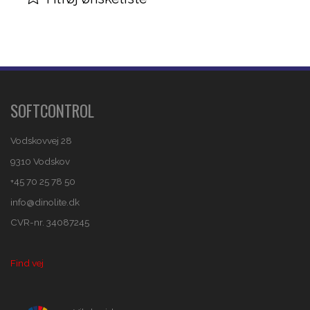
SOFTCONTROL
Vodskovvej 28
9310 Vodskov
+45 70 25 78 50
info@dinolite.dk
CVR-nr. 34087245
Find vej