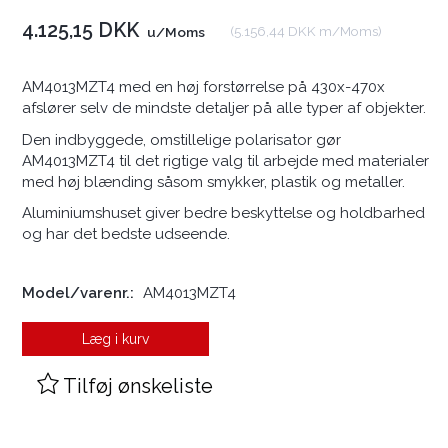
4.125,15 DKK
(
5.156,44 DKK
m/Moms
)
u/Moms
AM4013MZT4 med en høj forstørrelse på 430x-470x
afslører selv de mindste detaljer på alle typer af objekter.
Den indbyggede, omstillelige polarisator gør
AM4013MZT4 til det rigtige valg til arbejde med materialer
med høj blænding såsom smykker, plastik og metaller.
Aluminiumshuset giver bedre beskyttelse og holdbarhed
og har det bedste udseende.
Model/varenr.:
AM4013MZT4
Læg i kurv
Tilføj ønskeliste