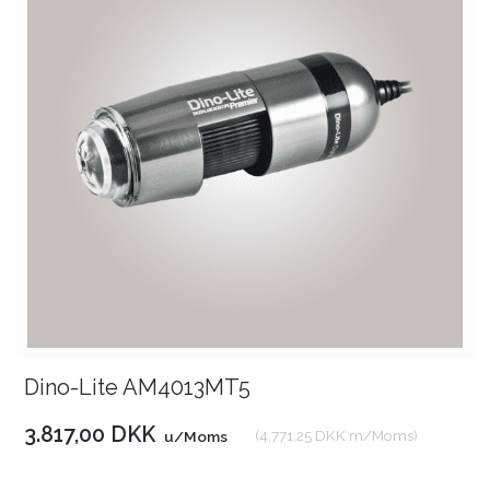
Dino-Lite AM4013MT5
3.817,00 DKK
(
4.771,25 DKK
m/Moms
)
u/Moms